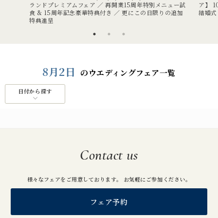
ランドプレミアムフェア ／ 再開業15周年特別メニュー試
ア】 
食 & 15周年記念豪華特典付き ／ 更にこの日限りの追加
結婚式
特典進呈
8月2日
のウエディングフェア一覧
日付から探す
Contact us
様々なフェアをご用意しております。 お気軽にご参加ください。
フェア予約