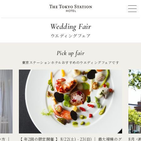
Wedding Fair
ウエディングフェア
Pick up fair
東京ステーションホテルおすすめのウエディングフェアです
い方 │
【 年2回の限定開催 】 8/22(土) - 23(日) ｜ 最大規模のグ
8月 