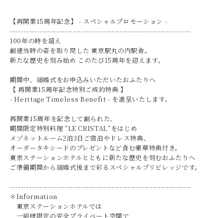
【再開業15周年記念】 - スペシャルプロモーション -
------------------------------------------------------------------
100年の時を超え
創建当時の姿を取り戻した 東京駅丸の内駅舎。
新たな歴史を刻み始め このたび15周年を迎えます。
期間中、結婚式をお申込みいただいたおふたりへ
【 再開業15周年記念特別ご成約特典 】
- Heritage Timeless Benefit - を進呈いたします。
再開業15周年を記念して創られた、
期間限定特別料理 ”LE CRISTAL”をはじめ
メゾネットルーム2泊3日ご宿泊やドレス特典、
オーダータキシードのプレゼントなど含む豪華特典付き。
東京ステーションホテルとともに新たな歴史を刻むおふたりへ
ご準備期間から結婚式後まで彩るスペシャルプリビレッジです。
------------------------------------------------------------------
＊Information
東京ステーションホテルでは
一組様限定の完全プライベート空間で