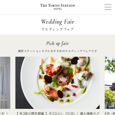
Wedding Fair
ウエディングフェア
Pick up fair
東京ステーションホテルおすすめのウエディングフェアです
い方 │
【 年2回の限定開催 】 8/22(土) - 23(日) ｜ 最大規模のグ
8月 