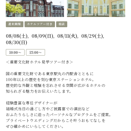
週末開催
ホテルツアー付き
相談
08/08(土)
08/09(日)
08/11(火)
08/29(土)
08/30(日)
10:00〜
15:00〜
＜重要文化財ホテル見学ツアー付き＞
国の重要文化財である東京駅丸の内駅舎とともに
100年以上の歴史を刻む東京ステーションホテル。
歴史的な外観と喧騒を忘れさせる空間が広がるホテルの
知られざる魅力をお伝えいたします。
経験豊富な専任デザイナーが
結婚式当日の過ごし方やご披露宴での演出など
おふたりらしさに迫ったパーソナルなプログラムをご提案。
プライベートウエディングだからこそ叶うおもてなしを
ぜひ確かめにいらしてください。