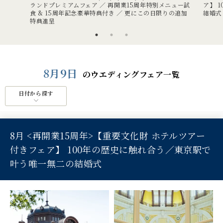
ランドプレミアムフェア ／ 再開業15周年特別メニュー試
ア】 
食 & 15周年記念豪華特典付き ／ 更にこの日限りの追加
結婚式
特典進呈
8月9日
のウエディングフェア一覧
日付から探す
8月 <再開業15周年>【重要文化財 ホテルツアー
付きフェア】 100年の歴史に触れ合う／東京駅で
叶う唯一無二の結婚式