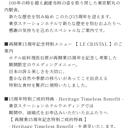
100年の時を超え創建当時の姿を取り戻した東京駅丸の
内駅舎。
新たな歴史を刻み始め このたび15周年を迎えます。
東京ステーションホテルで新たな歴史を刻むおふたりへ
感謝の気持ちを込めたスペシャルなご案内です。
■再開業15周年記念特別メニュー 【 LE CRISTAL 】のご
案内
ホテル総料理長石原が再開業15周年を記念し考案した
期間限定のウエディングメニュー。
日本の誇る美しさを大切に、
豊かな自然や季節の移ろいがあってこそ出会える
特別な食材を贅沢に使用いたしました。
■15周年特別ご成約特典 - Heritage Timeless Benefit -
東京ステーションホテルウエディングでは
期間中、結婚式をお申込みいただいたおふたりへ
【 再開業15周年記念特別ご成約特典 】
- Heritage Timeless Benefit - を進呈いたします。