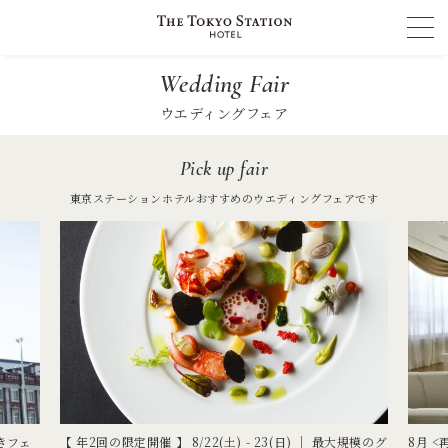
Wedding Fair
ウエディングフェア
Pick up fair
東京ステーションホテルおすすめのウエディングフェアです
きフェ
【 年2回の限定開催 】 8/22(土) - 23(日) ｜ 最大規模のグ
8月 