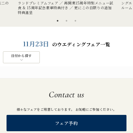
無二の
ランドプレミアムフェア ／ 再開業15周年特別メニュー試
ングエ
食 & 15周年記念豪華特典付き ／ 更にこの日限りの追加
ルーム
特典進呈
11月23日
のウエディングフェア一覧
日付から探す
Contact us
様々なフェアをご用意しております。 お気軽にご参加ください。
フェア予約