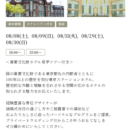
週末開催
ホテルツアー付き
相談
08/08(土)
08/09(日)
08/11(火)
08/29(土)
08/30(日)
10:00〜
15:00〜
＜重要文化財ホテル見学ツアー付き＞
国の重要文化財である東京駅丸の内駅舎とともに
100年以上の歴史を刻む東京ステーションホテル。
歴史的な外観と喧騒を忘れさせる空間が広がるホテルの
知られざる魅力をお伝えいたします。
経験豊富な専任デザイナーが
結婚式当日の過ごし方やご披露宴での演出など
おふたりらしさに迫ったパーソナルなプログラムをご提案。
プライベートウエディングだからこそ叶うおもてなしを
ぜひ確かめにいらしてください。