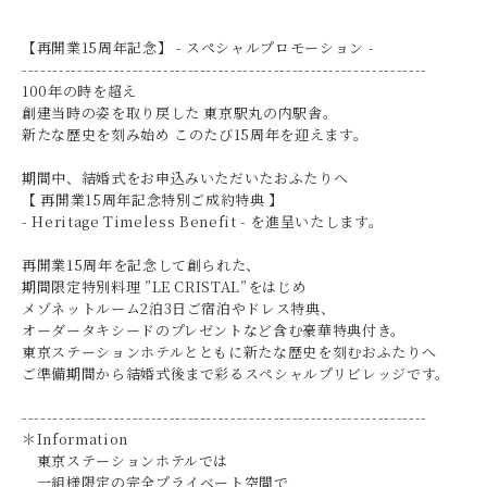
【再開業15周年記念】 - スペシャルプロモーション -
------------------------------------------------------------------
100年の時を超え
創建当時の姿を取り戻した 東京駅丸の内駅舎。
新たな歴史を刻み始め このたび15周年を迎えます。
期間中、結婚式をお申込みいただいたおふたりへ
【 再開業15周年記念特別ご成約特典 】
- Heritage Timeless Benefit - を進呈いたします。
再開業15周年を記念して創られた、
期間限定特別料理 ”LE CRISTAL”をはじめ
メゾネットルーム2泊3日ご宿泊やドレス特典、
オーダータキシードのプレゼントなど含む豪華特典付き。
東京ステーションホテルとともに新たな歴史を刻むおふたりへ
ご準備期間から結婚式後まで彩るスペシャルプリビレッジです。
------------------------------------------------------------------
＊Information
東京ステーションホテルでは
一組様限定の完全プライベート空間で