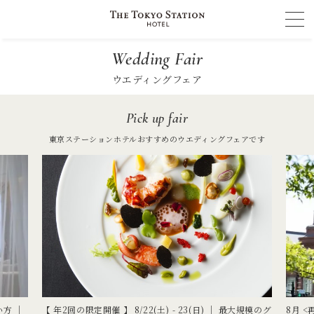
Wedding Fair
ウエディングフェア
Pick up fair
東京ステーションホテルおすすめのウエディングフェアです
い方 │
【 年2回の限定開催 】 8/22(土) - 23(日) ｜ 最大規模のグ
8月 