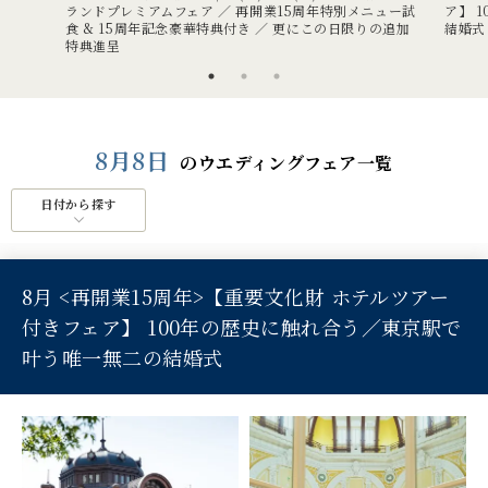
ランドプレミアムフェア ／ 再開業15周年特別メニュー試
ア】 
食 & 15周年記念豪華特典付き ／ 更にこの日限りの追加
結婚式
特典進呈
8月8日
のウエディングフェア一覧
日付から探す
8月 <再開業15周年>【重要文化財 ホテルツアー
付きフェア】 100年の歴史に触れ合う／東京駅で
叶う唯一無二の結婚式