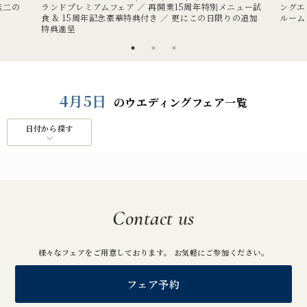
無二の
ランドプレミアムフェア ／ 再開業15周年特別メニュー試
ングエ
食 & 15周年記念豪華特典付き ／ 更にこの日限りの追加
ルーム
特典進呈
4月5日
のウエディングフェア一覧
日付から探す
Contact us
様々なフェアをご用意しております。 お気軽にご参加ください。
フェア予約