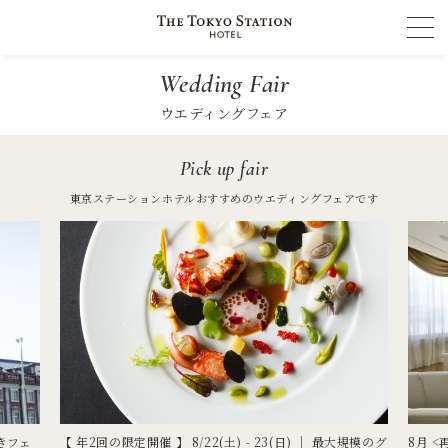
Wedding Fair
ウエディングフェア
Pick up fair
東京ステーションホテルおすすめのウエディングフェアです
きフェ
【 年2回の限定開催 】 8/22(土) - 23(日) ｜ 最大規模のグ
8月 