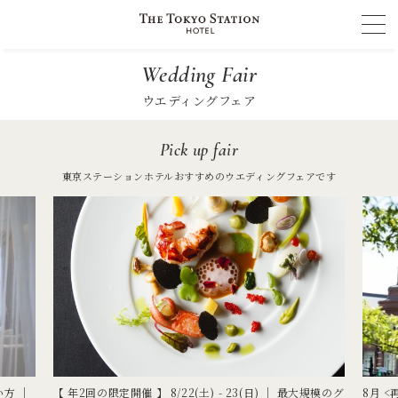
Wedding Fair
ウエディングフェア
Pick up fair
東京ステーションホテルおすすめのウエディングフェアです
い方 │
【 年2回の限定開催 】 8/22(土) - 23(日) ｜ 最大規模のグ
8月 