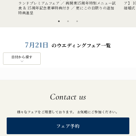
ランドプレミアムフェア ／ 再開業15周年特別メニュー試
ア】 
食 & 15周年記念豪華特典付き ／ 更にこの日限りの追加
結婚式
特典進呈
7月21日
のウエディングフェア一覧
日付から探す
Contact us
様々なフェアをご用意しております。 お気軽にご参加ください。
フェア予約