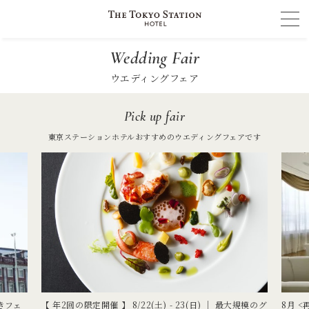
Wedding Fair
ウエディングフェア
Pick up fair
東京ステーションホテルおすすめのウエディングフェアです
きフェ
【 年2回の限定開催 】 8/22(土) - 23(日) ｜ 最大規模のグ
8月 