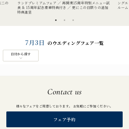
無二の
ランドプレミアムフェア ／ 再開業15周年特別メニュー試
ングエ
食 & 15周年記念豪華特典付き ／ 更にこの日限りの追加
ルーム
特典進呈
7月3日
のウエディングフェア一覧
日付から探す
Contact us
様々なフェアをご用意しております。 お気軽にご参加ください。
フェア予約