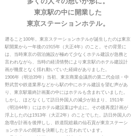
多くの人々の想いが形に。
東京駅の中に開業した
東京ステーションホテル。
遡ること100年。東京ステーションホテルが誕生したのは東京
駅開業から一年後の1915年（大正4年）のこと。その背景に
は、当時東京の宿泊施設が極めて少なくホテル建設が急務と
言われながら、当時の経済情勢により東京駅のホテル建設計
画が幾度となく揺れ動いていた経緯がありました。
1906年（明治39年）当初、東京商業会議所の第二代会頭・中
野武営や鉄道業界などから駅の中にホテル建設を望む声があ
り、東京駅最終計画案の中にはホテルも含まれていました。
しかし、ほどなくして訪日外国人の減少が始まり、1911年
（明治44年）にはホテル建設案は中止に。その後再度計画が
浮上したのは1913年（大正2年）のことでした。訪日外国人の
急増が計画を後押しし、鉄道院総裁の仙石貢が東京ステーシ
ョンホテルの開業を決断したと言われています。