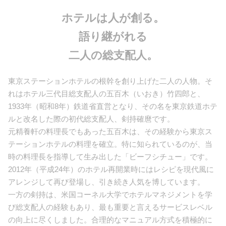
ホテルは人が創る。
語り継がれる
二人の総支配人。
東京ステーションホテルの根幹を創り上げた二人の人物。そ
れはホテル三代目総支配人の五百木（いおき）竹四郎と、
1933年（昭和8年）鉄道省直営となり、その名を東京鉄道ホテ
ルと改名した際の初代総支配人、剣持確麿です。
元精養軒の料理長でもあった五百木は、その経験から東京ス
テーションホテルの料理を確立。特に知られているのが、当
時の料理長を指導して生み出した「ビーフシチュー」です。
2012年（平成24年）のホテル再開業時にはレシピを現代風に
アレンジして再び登場し、引き続き人気を博しています。
一方の剣持は、米国コーネル大学でホテルマネジメントを学
び総支配人の経験もあり、最も重要と言えるサービスレベル
の向上に尽くしました。合理的なマニュアル方式を積極的に