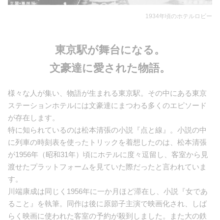
1934年頃のホテルロビー
東京駅が舞台になる。
文豪達に愛された物語。
様々な人が集い、物語が生まれる東京駅。その中にある東京
ステーションホテルには文豪達にまつわる多くのエピソード
が存在します。
特に知られているのは松本清張の小説『点と線』。小説の中
に列車の時刻表を使ったトリックを着想したのは、松本清張
が1956年（昭和31年）頃にホテルに度々逗留し、客室から見
渡せたプラットフォームを見ていた際だったと言われていま
す。
川端康成は同じく1956年に一か月ほど滞在し、小説『女であ
ること』を執筆。同作は後に原節子主演で映画化され、しば
らく映画に使われた客室の予約が殺到しました。また大の鉄