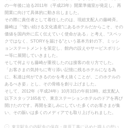
の一年後に迫る2011年（平成23年）開業準備室が発足し、再
開業に向けて具体的に動き出しました。
その際に責任者として着任したのは、現総支配人の藤崎斉。
藤崎は「“使い続ける文化遺産”にあるホテルだからこそ、その
価値を国内外に広く伝えていく使命がある」と考え、“スペッ
クではなく、STORYを届ける”という基本方針の下、ミッシ
ョンステートメントを策定し、館内の設えやサービスポリシ
ー等に展開していきました。
そして何よりも藤崎が重視したのは接客の在り方でした。
「お客さまの気持ちに寄り添い記憶に残るホテルになる為
に、私達は何ができるのかを考え抜くことが、このホテルの
あるべき姿」とし、その骨格を創り上げました。
そして、2012年（平成24年）10月3日の午前10時。総支配人
以下スタッフ165名で、東京ステーションホテルのドアを再び
開けたのです。再開を楽しみにしていた多くのお客さまが集
い、その賑いは多くのメディアでも取り上げられました。
東京駅丸の内駅舎の保存・復原工事に込めた職人の想い