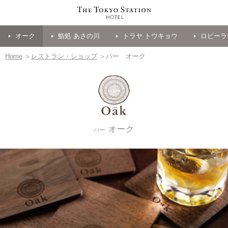
オーク
鮨処 あさの川
トラヤ トウキョウ
ロビーラ
Home
＞
レストラン・ショップ
＞バー オーク
オーク
バー