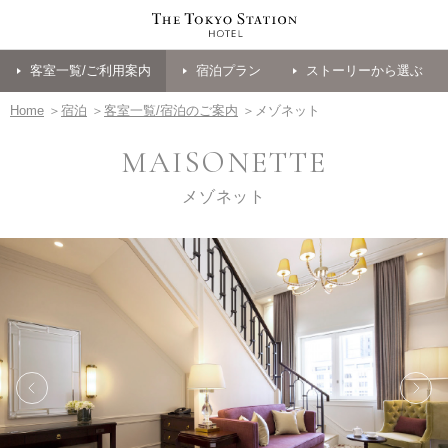
客室一覧/ご利用案内
宿泊プラン
ストーリーから選ぶ
Home
＞
宿泊
＞
客室一覧/宿泊のご案内
＞メゾネット
MAISONETTE
メゾネット